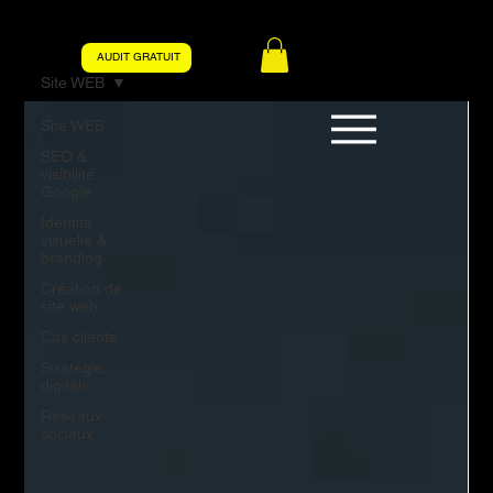
AUDIT GRATUIT
Site WEB
Site WEB
SEO &
visibilité
Google
Identité
visuelle &
branding
Création de
site web
Cas clients
Stratégie
digitale
Reseaux-
sociaux