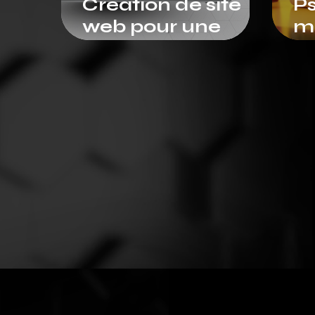
Création de site
P
web pour une
m
entreprise de
M
rénovation à Paris
po
(VDT Bâtiment)
m
d
in
1