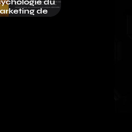
sychologie du
arketing de
cDonald’s :
urquoi cette
arque est entrée
ans notre
conscientPartie