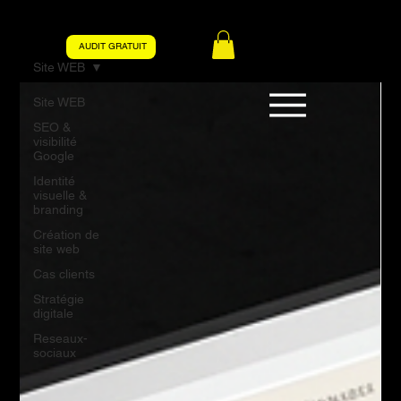
AUDIT GRATUIT
Site WEB
Site WEB
SEO &
visibilité
Google
Identité
visuelle &
branding
Création de
site web
Cas clients
Stratégie
digitale
Reseaux-
sociaux