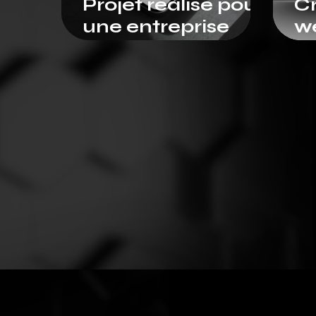
Projet réalisé pour
Cr
une entreprise
w
agricole en
en
Afrique : K-Neo
ré
Agriculture
(