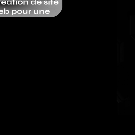
éation de site
eb pour une
treprise de
novation à Paris
VDT Bâtiment)