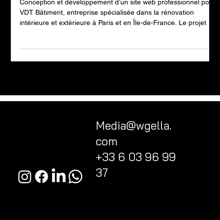
Création de site web pour une
entreprise de rénovation à Paris
(VDT Bâtiment)
Conception et développement d’un site web professionnel pour
VDT Bâtiment, entreprise spécialisée dans la rénovation
intérieure et extérieure à Paris et en Île-de-France. Le projet a
été pensé pour refléter le sérieux, l’expertise et la qualité des
prestations proposées, tout en générant des demandes de
devis qualifiées.
Media@wgella.
com
+33 6 03 96 99