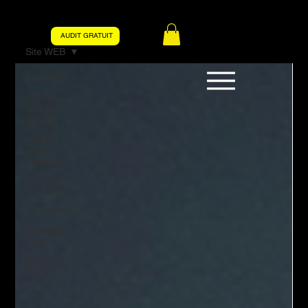
AUDIT GRATUIT
Site WEB
Site WEB
SEO &
visibilité
Google
Identité
visuelle &
branding
Création de
site web
Cas clients
Stratégie
digitale
Reseaux-
sociaux