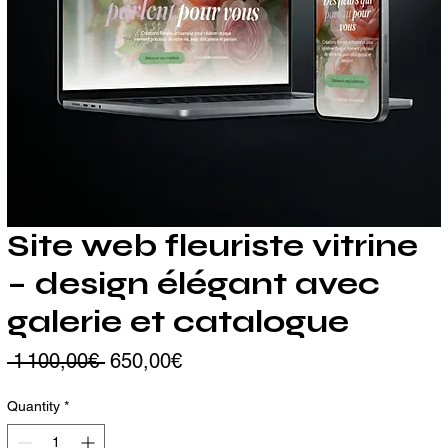
Site web fleuriste vitrine
– design élégant avec
galerie et catalogue
Regular Price
Sale Price
 1 100,00€ 
650,00€
Quantity
*