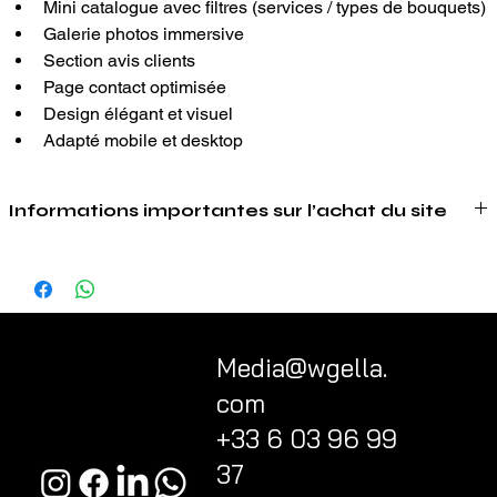
Mini catalogue avec filtres (services / types de bouquets)
Galerie photos immersive
Section avis clients
Page contact optimisée
Design élégant et visuel
Adapté mobile et desktop
Informations importantes sur l’achat du site
Ce qui est inclus dans l’achat
En achetant ce site, vous bénéficiez d’une base de site déjà 
conçue, structurée et prête à être adaptée à votre activité.
L’achat comprend :
l’adaptation du site à votre entreprise ;
Media@wgella.
la modification des couleurs selon votre identité visuelle ;
com
le remplacement des images par vos propres photos ou 
visuels ;
+33 6 03 96 99
l’adaptation des textes selon votre activité, dans le respect 
37
de la structure existante ;
la personnalisation des informations de contact ;