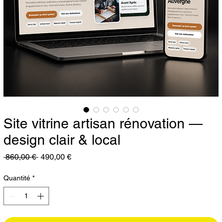
Site vitrine artisan rénovation —
design clair & local
Prix original
Prix promotionnel
 860,00 € 
490,00 €
Quantité
*