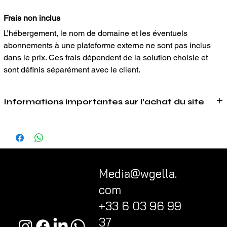
Frais non inclus
L’hébergement, le nom de domaine et les éventuels 
abonnements à une plateforme externe ne sont pas inclus 
dans le prix. Ces frais dépendent de la solution choisie et 
sont définis séparément avec le client.
Informations importantes sur l’achat du site
Ce qui est inclus dans l’achat
En achetant ce site, vous bénéficiez d’une base de site déjà 
conçue, structurée et prête à être adaptée à votre activité.
L’achat comprend :
l’adaptation du site à votre entreprise ;
Media@wgella.
la modification des couleurs selon votre identité visuelle ;
com
le remplacement des images par vos propres photos ou 
visuels ;
+33 6 03 96 99
l’adaptation des textes selon votre activité, dans le respect 
37
de la structure existante ;