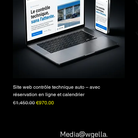
Site web contrôle technique auto – avec
réservation en ligne et calendrier
Regular Price
Sale Price
€1,450.00
€970.00
Media@wgella.