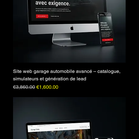
Site web garage automobile avancé – catalogue,
simulateurs et génération de lead
Regular Price
Sale Price
€3,860.00
€1,600.00