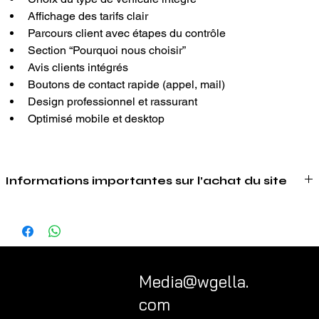
Affichage des tarifs clair
Parcours client avec étapes du contrôle
Section “Pourquoi nous choisir”
Avis clients intégrés
Boutons de contact rapide (appel, mail)
Design professionnel et rassurant
Optimisé mobile et desktop
Informations importantes sur l’achat du site
Ce qui est inclus dans l’achat
En achetant ce site, vous bénéficiez d’une base de site déjà 
conçue, structurée et prête à être adaptée à votre activité.
L’achat comprend :
l’adaptation du site à votre entreprise ;
Media@wgella.
la modification des couleurs selon votre identité visuelle ;
com
le remplacement des images par vos propres photos ou 
visuels ;