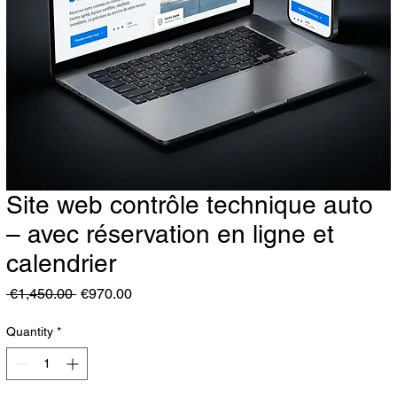
Site web contrôle technique auto
– avec réservation en ligne et
calendrier
Regular Price
Sale Price
 €1,450.00 
€970.00
Quantity
*