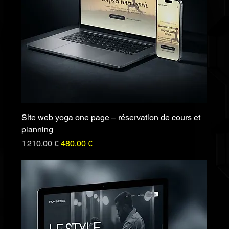
Site web yoga one page – réservation de cours et
planning
Prix original
Prix promotionnel
1 210,00 €
480,00 €