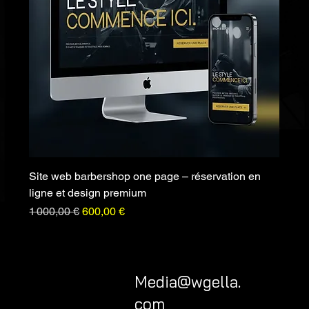
Site web barbershop one page – réservation en
ligne et design premium
Prix original
Prix promotionnel
1 000,00 €
600,00 €
Media@wgella.
com