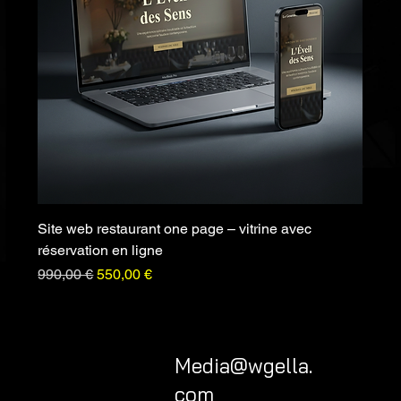
Site web restaurant one page – vitrine avec
réservation en ligne
Prix original
Prix promotionnel
990,00 €
550,00 €
Media@wgella.
com