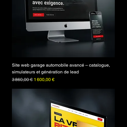
Site web garage automobile avancé – catalogue,
simulateurs et génération de lead
Prix original
Prix promotionnel
3 860,00 €
1 600,00 €