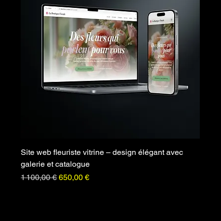
Site web fleuriste vitrine – design élégant avec
galerie et catalogue
Prix original
Prix promotionnel
1 100,00 €
650,00 €